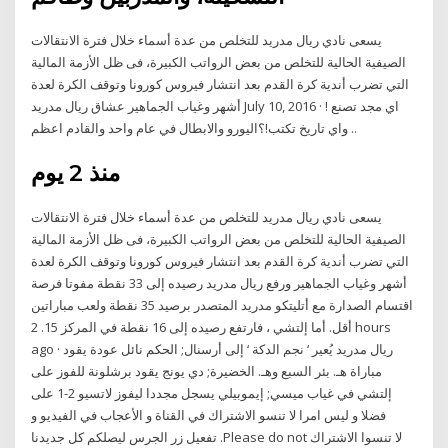
يسعى نادي ريال مدريد للتخلص من عدة أسماء خلال فترة الانتقالات
الصيفية الحالية للتخلص من بعض الرواتب الكبيرة، فى ظل الأزمة المالية
التي تضرب أندية كرة القدم بعد انتشار فيروس كورونا وتوقف الكرة لعدة
أشهر وغياب الجماهير عشاق ريال مدريد July 10, 2016 · اي مجد تصنع !
واي تاريخ تكتب!؟اليورو والابطال في عام واحد والقادم اعظم ..
منذ 2 يوم
يسعى نادي ريال مدريد للتخلص من عدة أسماء خلال فترة الانتقالات
الصيفية الحالية للتخلص من بعض الرواتب الكبيرة، فى ظل الأزمة المالية
التي تضرب أندية كرة القدم بعد انتشار فيروس كورونا وتوقف الكرة لعدة
أشهر وغياب الجماهير ورفع ريال مدريد رصيده إلى 33 نقطة مفوتا فرصة
اقتسام الصدارة مع أتليتكو مدريد المتصدر برصيد 35 نقطة ولعب مباراتين
أقل. أما إلتشي ، فارتفع رصيده إلى 16 نقطة في المركز 15. 2 hours
ago · ريال مدريد يُعير ‘ نجم الدكة ‘ إلى أرسنال; الحكم نائل عودة يقود
مباراة هـ. بئر السبع وهـ. الخضيرة; دي يونج يقود برشلونة للفوز على
إلتشي في غياب ميسي; إيموبيلي يسجل مجددا ليفوز لاتسيو 2-1 على
فضلا و ليس امرا لا تنسو الاشتراك في القناة و الأعجاب في الفيديو و
تفعيل زر الجرس ليصلكم كل جديدنا .Please do not لا تنسوا الاشتراك