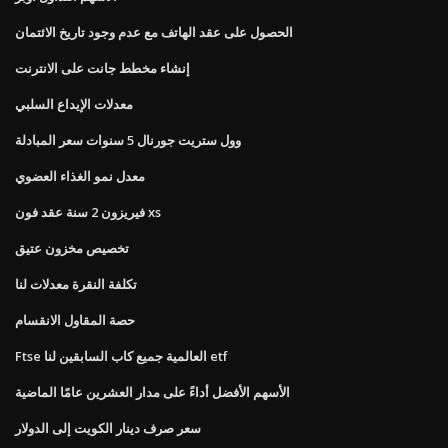
الحصول على عقد الهاتف مع عدم وجود تاريخ الائتمان
إنشاء مخطط جانت على الانترنت
معدلات الإيداع السلبي
وول ستريت جورنال 5 سنوات سعر المبادلة
معدل نمو الغذاء العضوي
فيريزون 2 سنة عقد فون xs
تخصيص مخزون عتيق
تكلفة النقرة معدلات لنا
حصة المقاول الانقسام
Ftse العالمية جميع كاب السابقين لنا etf
الأسهم الأفضل أداءً على مدار العشرين عامًا الماضية
سعر صرف دينار الكويت إلى الدولار