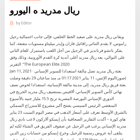
ريال مدريد ه اليورو
by
Editor
ويعاني ريال مدريد على صعيد الخط الخلفي، فإلى جانب احتمالية رحيل
راموس، لا يقدم الثنائي رافائيل فاران وإيدر ميليتاو مستويات مقنعة، كما
يفكر ناتشو فرنانديز في الرحيل من أجل اللعب باستمرار. للعام الثاني
على التوالي، يعد ريال مدريد أغلى أندية كرة القدم الأوروبية، وذلك وفق
التقرير "The European Elite 2020
Jan 11, 2021 · بعثة ريال مدريد تصل مالقة استعدادا للسوبر الإسباني
(صور)اليوم الإثنين، 11 يناير 2021 01:17 مـ منذ ساعتان 29 دقيقة وصلت
بعثة فريق ريال مدريد، إلى مدينة مالقة الإسبانية، استعدادا لخوض نصف
نهائي كأس السوبر الإسباني. ألافيس يستضيف ريال مدريد الجريح في
الدوري الإسباني البورصة المصرية تربح 15.5 مليار جنيه بالأسبوع
المنقضي الرئيس السيسي يفتتح أكبر مشروع للاستزراع السمكي
بالشرق الأوسط تعرف على أسعار الذهب في مصر اليوم السبت 23 يناير
هاي كورة – أكدت التقارير الصحافية بأن إيسكو ألاركون لاعب نادي ريال
مدريد الإسباني يرغب في الرحيل عن صفوف الفريق في الشتاء لكنه لم
يتلقى أية عروض رسمية للرحيل. وخرج إيسكو من حسابات زين الدين
زيدان بصورة كبيرة في ‎رياضة ريال مدريد‎. 3,276 likes. ‎اخر اخبار نادي