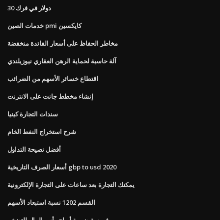
30 دولار في فرك
خدمات الصين pmi كايكسين
مخاطر الحفاظ على أسعار الفائدة منخفضة
آلة حاسبة لحماية الرهن العقاري نيوزيلندي
اقتطاع خسائر الأسهم من الضرائب
إنشاء مخطط جانت على الانترنت
سندات التجارة كينيا
شرح استخراج النفط الخام
أفضل نصيحة التداول
أسعار الصرف التاريخية gbp to usd 2020
يمكنك التجارة بعد ساعات على التجارة الإلكترونية
القسم 1202 نسبة استبعاد الأسهم
فهرسة ضريبة أرباح رأس المال للتضخم