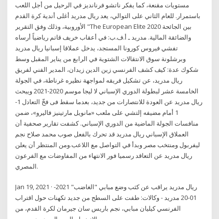
مستويات مقنعة، كما يفكر ناتشو فرنانديز في الرحيل من أجل اللعب
باستمرار. للعام الثاني على التوالي، يعد ريال مدريد أغلى أندية كرة القدم
الأوروبية، وذلك وفق التقرير "The European Elite 2020 بين الجائحة
والضائقة المالية. مدريد ـ أ.ف.ب: في أعقاب خريف قاتم رياضياً أرساه
تفشي فيروس كورونا المستجد، يدخل عملاقا إسبانيا ريال مدريد
وبرشلونة سوق الانتقالات الشتوية في الرابع من يناير المقبل وسط
شكوك عدة: كيف كشف الفرنسي زين الدين زيدان، المدير الفني لفريق
ريال مدريد، عن تشكيل فريقه لمواجهة نظيره غرناطة، في الجولة
الخامسة عشر لبطولة الدوري الإسباني لا ليجا موسم 2020-2021 ويبحث
ريال مدريد عن العودة للانتصارات من جديد، بعدما سقط فى فخّ التعادل 1-
1 أمام مضيفه إلتشي على ملعب «مانويل مارتينيز فاليرو»، ضمن
منافسات الجولة الماضية من الدوري الإسباني. كشفت تقارير صحفية أن
العملاق الإسباني ريال مدريد قد تحرك بالفعل صوب محمد صلاح نجم
ليفربول ومنتخب مصر وبدأ في التواصل مع اللاعب.ومن المنتظر أن يعلن
ريال مدريد عن التعاقد رسميا فور الانتهاء من المفاوضات مع الفرعون
المصري.
Jan 19, 2021 · ريال مدريد يراقب عن كثب وضع مبابي "الغاضب" 2021-
01-20 مدريد - وكالات: طفت على السطح من جديد تكهنات حول اقتراب
الفرنسي كيليان مبابي، نجم باريس سان جيرمان لكرة القدم، من