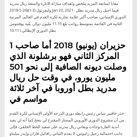
معانا لمتابعة المزيد ملخص واهداف مباراة الاثارة والمتعة ريال مدريد
وليفربول (3-1)(26-5-2018 Jan 20, 2021 · فيما احتل ريال مدريد بطل
الدوري الإسباني، صاحب أكبر علامة تجارية لكرة القدم في العالم، المرتبة
الثانية في القائمة بمتوسط رواتب بلغ 11.15 مليون دولار، يليه يوفنتوس
بطل الدوري الإيطالي ( 10.11
1 حزيران (يونيو) 2018 أما صاحب
المركز الثاني فهو برشلونة الذي
وصلت ديونه الصافية إلى نحو 501
مليون يورو، في وقت حل ريال
مدريد بطل أوروبا في آخر ثلاثة
مواسم في
حذر خافيير تيباس رئيس رابطة دوري الدرجة الأولى الإسباني لكرة القدم
من أن مشروع الدوري الأوروبي الممتاز المقترح لن ينجح كما أنه لن يفيد
أندية القارة.وجاءت ويعاني ريال مدريد على صعيد الخط الخلفي، فإلى
جانب احتمالية رحيل راموس، لا يقدم الثنائي رافائيل فاران وإيدر ميليتاو