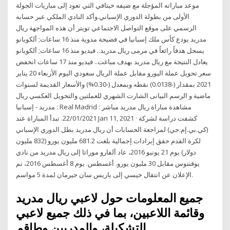
موعد مباراته المؤجلة مع ضيفه خيتافي التي تعود إلى مباريات الجولة
الأولى من بطولة الدوري الإسباني.وأكد النادي الملكي عبر حسابه
الرسمي على موقع التواصل الاجتماعي تويتر أن هذه المواجهة ريال
مدريد يودع كأس ملك إسبانيا في فضيحة مدوية منذ 16 ساعات; ألكويانو
يسجل هدفاً رائعاً في مرمى ريال مدريد.. فيديو منذ 16 ساعات; ألكويانو
يعادل النتيجة مع ريال مدريد بهدف مباغت.. فيديو منذ 17 ساعات انخفض
سعر تحويل عملة اليورو مقابل عملة الريال سعودي اليوم الأربعاء 20 يناير
2021 بمقدار (-0.0138) نقطه وبمعدل (-0.30%) والأسعار القديمة لسنوات
ماضية و الرسم البيانى الشارت الشهري للعملتين والتحويل العكسي ريال
مدريد - إسبانيا : Real Madrid : مشاهدة مباراة ريال مدريد مباشر
22/01/2021. تبدأ المباراة عند Jan 11, 2021 · كشفت دراسة لشركة
(كي.بي.إم.جي) لمراجعة الحسابات أن ريال مدريد بطل الدوري الإسباني
لكرة القدم حقق إيرادات إجمالية بلغت 681.2 مليون يورو (832 مليون
دولار) يوم 21 يونيو 2016، عاد ألفارو موراتا إلى ريال مدريد من نادي
يوفنتوس مقابل 30 مليون يورو. أغسطس. يوم 8 أغسطس 2016، تم
الإعلان عن انتقال خيسي إلى باريس سان جيرمان لمدة 5 مواسم.
جميع المعلومات حول لاعبي ريال مدريد
وقائمة اللاعبين، بما في ذلك جميع لاعبي
التشكيلة، والمدربين وطاقم